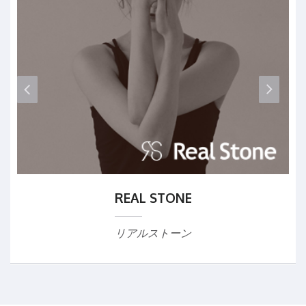
リアルストーン
あなたのキレイをアシストする
心身ともにキレイになっていくプロセスが嬉し
い
prev
nex
身にまとうもの、目にうつる情報がポジティブ
にさせてくれ心身ともにアシストしてくれるな
らそのプロセスを楽しむことができる
やがて健康的なカラダを手に入れ自分のペース
を見つけ出しココロに余裕が生まれる
Real Stoneが生み出すモノはあなたのキレイを
アシストします
REAL STONE
http://www.realstone.jp/
リアルストーン