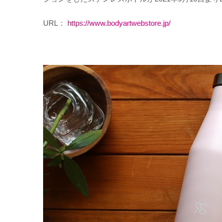
URL：
https://www.bodyartwebstore.jp/